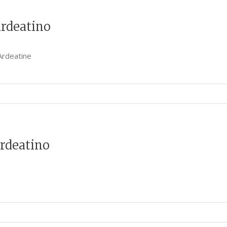
ardeatino
Ardeatine
ardeatino