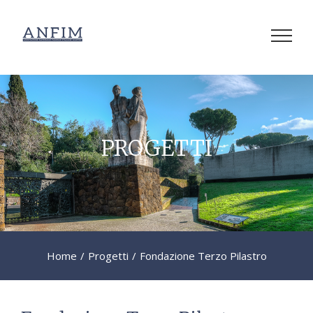
Salta
al
contenuto
PROGETTI
Home
/
Progetti
/
Fondazione Terzo Pilastro