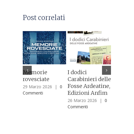
Post correlati
Memorie
I dodici
82°
rovesciate
Carabinieri delle
Anniver
Fosse Ardeatine,
dell’Ecc
29 Marzo 2026
|
0
Edizioni Anfim
ardeati
Commenti
26 Marzo 2026
|
0
25 Marzo 
Commenti
Commenti